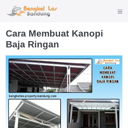
Lompat
ke
Tog
konten
Men
Cara Membuat Kanopi
Baja Ringan