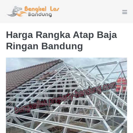
Lompat
ke
Tog
konten
Men
Harga Rangka Atap Baja
Ringan Bandung