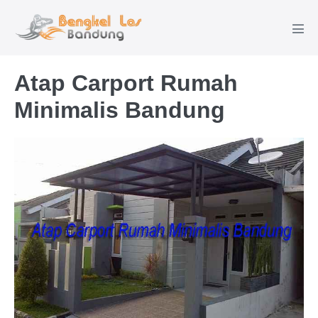
Lompat
ke
Tog
konten
Men
Atap Carport Rumah
Minimalis Bandung