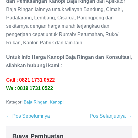
dan Pemasangan Kanopi Baja Ringan
dan Aplikator
Baja Ringan lainnya untuk wilayah Bandung, Cimahi,
Padalarang, Lembang, Cisarua, Parongpong dan
sekitarnya dengan harga murah terjangkau dan
pengerjaan cepat untuk Rumah/ Perumahan, Ruko/
Rukan, Kantor, Pabrik dan lain-lain.
Untuk Info Harga Kanopi Baja Ringan dan Konsultasi,
silahkan hubungi kami :
Call : 0821 1731 0522
Wa : 0819 1731 0522
Kategori
Baja Ringan
,
Kanopi
Navigasi
← Pos Sebelumnya
Pos Selanjutnya →
Tulisan
Biaya Pembuatan