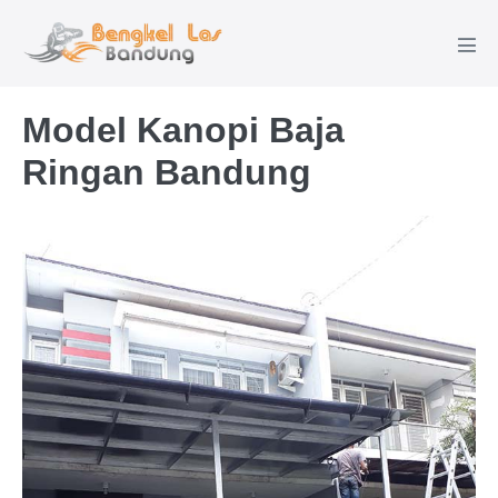
Lompat
ke
Tog
konten
Men
Model Kanopi Baja
Ringan Bandung